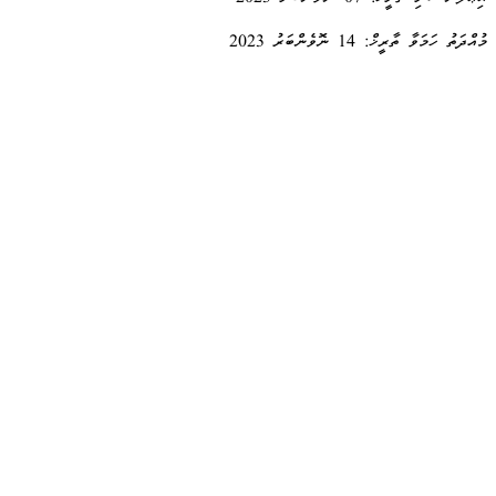
މުއްދަތު ހަމަވާ ތާރީޚް: 14 ނޮވެންބަރު 2023