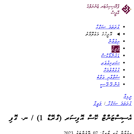
ފުރަތަމަ ޞަފްޙާ
އޮފީހުގެ މަޢުލޫމާތު
އިޢުލާން
ވަޒީފާ
ޑައުންލޯޑްސް
ސަރކިއުލަރ
ގުޅުއްވުމަށް
ސުވާލާއި ޖަވާބު
އެން.ޖޭ.ޖޭ.ސީ
މީޑިއާ
ފުރަތަމަ ޞަފްޙާ
/
ވަޒީފާ
އެސިސްޓަންޓް ކޭސް އޮފިސަރ (ގްރޭޑް 1) / ނ. ގޮފި
އިޢުލާން ކުރި ތާރީޚް: 07 ނޮވެންބަރު 2023