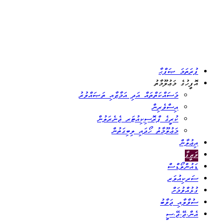
ފުރަތަމަ ޞަފްޙާ
އޮފީހުގެ މަޢުލޫމާތު
މަސައްކަތްތައް އަދި އަމާޒާއި ތަޞައްވުރު
އިސްވެރިން
ކުރީގެ ޕްރޮސިކިއުޓަރ ޖެނެރަލުން
މަޢުލޫމާތު ހޯދައި ލިބިގަތުން
އިޢުލާން
ވަޒީފާ
ޑައުންލޯޑްސް
ސަރކިއުލަރ
ގުޅުއްވުމަށް
ސުވާލާއި ޖަވާބު
އެން.ޖޭ.ޖޭ.ސީ