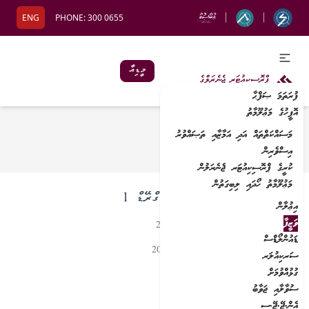
|
|
ENG
PHONE:
300 0655
މީޑިއާ
ފުރަތަމަ ޞަފްޙާ
އޮފީހުގެ މަޢުލޫމާތު
މަސައްކަތްތައް އަދި އަމާޒާއި ތަޞައްވުރު
ފުރަތަމަ ޞަފްޙާ
/
ވަޒީފާ
އިސްވެރިން
ކުރީގެ ޕްރޮސިކިއުޓަރ ޖެނެރަލުން
މަޢުލޫމާތު ހޯދައި ލިބިގަތުން
އެސިސްޓެންޓް ކޭސް އޮފިސަރ ގްރޭޑް 1
އިޢުލާން
ވަޒީފާ
އިޢުލާން ކުރި ތާރީޚް: 05 ނޮވެންބަރު 2025
ޑައުންލޯޑްސް
މުއްދަތު ހަމަވާ ތާރީޚް: 13 ނޮވެންބަރު 2025
ސަރކިއުލަރ
ގުޅުއްވުމަށް
ސުވާލާއި ޖަވާބު
އެން.ޖޭ.ޖޭ.ސީ