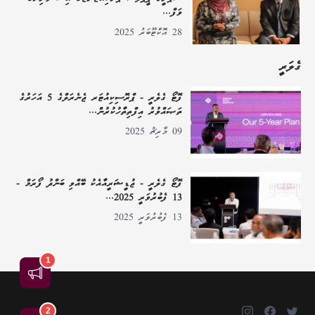
ވަފް...
28 އޮކްޓޫބަރު 2025
ގެލަރީ
ފޮޓޯ ގެލެރީ - ޕްރޮސިކިއުޓަރ ޖެނެރަލްގެ 5 އަހަރުގެ
ތަޞައްވުރު އިފްތިތާހުކުރުން...
09 މާރިޗު 2025
ފޮޓޯ ގެލެރީ - ޖުޑީޝަރީއާއެކު ބޭއްވި ބަންދު ފޯރަމް -
13 ފެބުރުވަރީ 2025...
13 ފެބުރުވަރީ 2025
1
އިޢުލާން
2