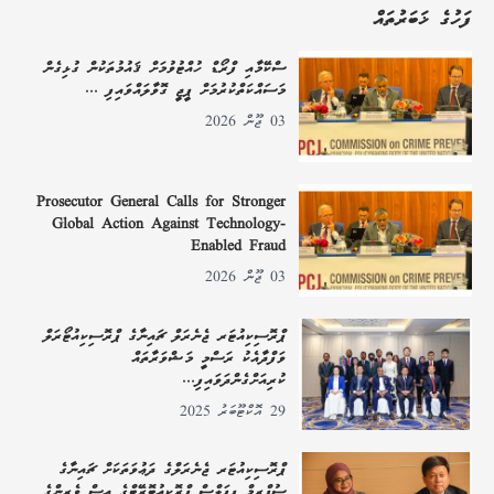
ފަހުގެ ޚަބަރުތައް
ސްކޭމާއި ފްރޯޑް ހުއްޓުވުމަށް ޤައުމުތަކުން ގުޅިގެން
މަސައްކަތްކުރުމަށް ޕީޖީ ގޮވާލައްވައިފި ...
03 ޖޫން 2026
Prosecutor General Calls for Stronger
Global Action Against Technology-
Enabled Fraud
03 ޖޫން 2026
ޕްރޮސިކިއުޓަރ ޖެނެރަލް ޗައިނާގެ ޕްރޮސިކިއުޓޯރަލް
ވަފްދާއެކު ރަސްމީ މަޝްވަރާތައް
ކުރިއަށްގެންދަވައިފި...
29 އޮކްޓޫބަރު 2025
ޕްރޮސިކިއުޓަރ ޖެނެރަލްގެ ދަޢުވަތަކަށް ޗައިނާގެ
ސުޕްރީމް ޕީޕަލްސް ޕްރޮކިއުޓޮރޭޓްގެ އިސް ވެރިންގެ