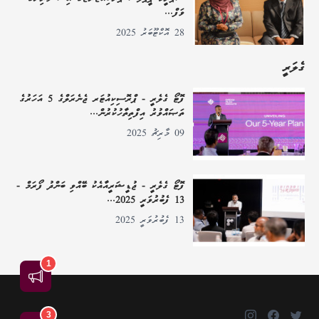
ވަފް...
28 އޮކްޓޫބަރު 2025
ގެލަރީ
ފޮޓޯ ގެލެރީ - ޕްރޮސިކިއުޓަރ ޖެނެރަލްގެ 5 އަހަރުގެ
ތަޞައްވުރު އިފްތިތާހުކުރުން...
09 މާރިޗު 2025
ފޮޓޯ ގެލެރީ - ޖުޑީޝަރީއާއެކު ބޭއްވި ބަންދު ފޯރަމް -
13 ފެބުރުވަރީ 2025...
13 ފެބުރުވަރީ 2025
1
އިޢުލާން
3