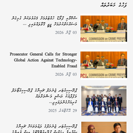
ފަހުގެ ޚަބަރުތައް
ސްކޭމާއި ފްރޯޑް ހުއްޓުވުމަށް ޤައުމުތަކުން ގުޅިގެން
މަސައްކަތްކުރުމަށް ޕީޖީ ގޮވާލައްވައިފި ...
03 ޖޫން 2026
Prosecutor General Calls for Stronger
Global Action Against Technology-
Enabled Fraud
03 ޖޫން 2026
ޕްރޮސިކިއުޓަރ ޖެނެރަލް ޗައިނާގެ ޕްރޮސިކިއުޓޯރަލް
ވަފްދާއެކު ރަސްމީ މަޝްވަރާތައް
ކުރިއަށްގެންދަވައިފި...
29 އޮކްޓޫބަރު 2025
ޕްރޮސިކިއުޓަރ ޖެނެރަލްގެ ދަޢުވަތަކަށް ޗައިނާގެ
ސުޕްރީމް ޕީޕަލްސް ޕްރޮކިއުޓޮރޭޓްގެ އިސް ވެރިންގެ