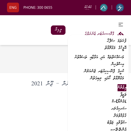
|
|
ENG
PHONE:
300 0655
މީޑިއާ
ފުރަތަމަ ޞަފްޙާ
އޮފީހުގެ މަޢުލޫމާތު
މަސައްކަތްތައް އަދި އަމާޒާއި ތަޞައްވުރު
ފުރަތަމަ ޞަފްޙާ
/
އިޢުލާން
އިސްވެރިން
ކުރީގެ ޕްރޮސިކިއުޓަރ ޖެނެރަލުން
މަޢުލޫމާތު ހޯދައި ލިބިގަތުން
ޕްރޮކިއުމަންޓް މަޢުލޫމާތު ހާމަކުރުން – ޖޫން 2021
އިޢުލާން
ވަޒީފާ
އިޢުލާން ކުރި ތާރީޚް: 11 ޖުލައި 2021
ޑައުންލޯޑްސް
މުއްދަތު ހަމަވާ ތާރީޚް: 31 ޖުލައި 2021
ސަރކިއުލަރ
ގުޅުއްވުމަށް
ސުވާލާއި ޖަވާބު
އެން.ޖޭ.ޖޭ.ސީ