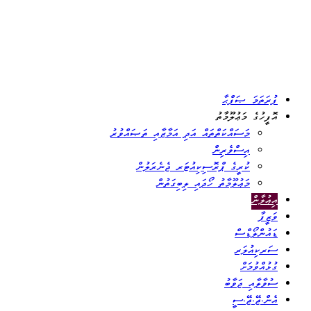
ފުރަތަމަ ޞަފްޙާ
އޮފީހުގެ މަޢުލޫމާތު
މަސައްކަތްތައް އަދި އަމާޒާއި ތަޞައްވުރު
އިސްވެރިން
ކުރީގެ ޕްރޮސިކިއުޓަރ ޖެނެރަލުން
މަޢުލޫމާތު ހޯދައި ލިބިގަތުން
އިޢުލާން
ވަޒީފާ
ޑައުންލޯޑްސް
ސަރކިއުލަރ
ގުޅުއްވުމަށް
ސުވާލާއި ޖަވާބު
އެން.ޖޭ.ޖޭ.ސީ