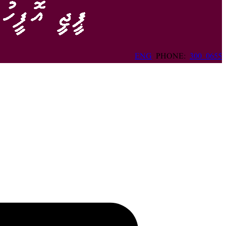
ENG
PHONE:
300 0655