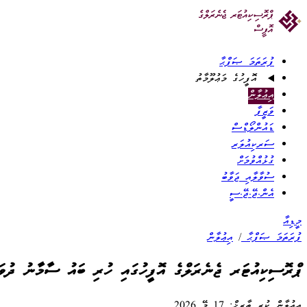
ފުރަތަމަ ޞަފްޙާ
އޮފީހުގެ މަޢުލޫމާތު
އިޢުލާން
ވަޒީފާ
ޑައުންލޯޑްސް
ސަރކިއުލަރ
ގުޅުއްވުމަށް
ސުވާލާއި ޖަވާބު
އެން.ޖޭ.ޖޭ.ސީ
މީޑިއާ
ފުރަތަމަ ޞަފްޙާ
/
އިޢުލާން
ޕްރޮސިކިއުޓަރ ޖެނެރަލްގެ އޮފީހުގައި ހުރި ބައު ސާމާނު ދުވަހ
އިޢުލާން ކުރި ތާރީޚް: 17 މޭ 2026